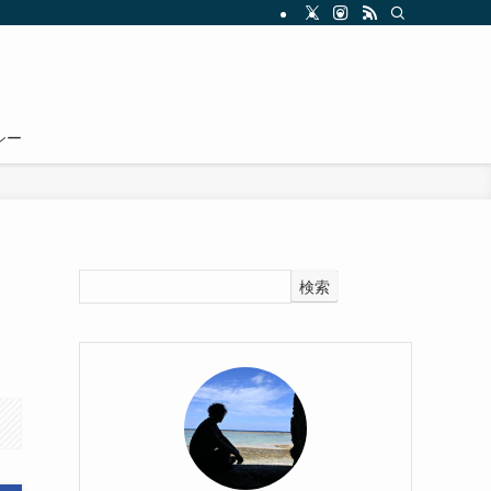
シー
メ
検索