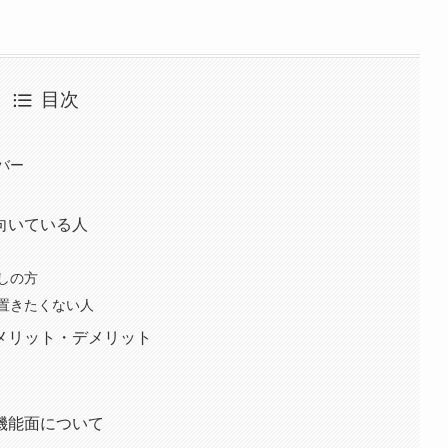
目次
バー
向いている人
しの方
置きたくない人
メリット・デメリット
機能面について