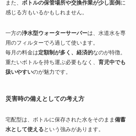
また、
ボトルの保管場所や交換作業が少し面倒
に
感じる方もいるかもしれません。
一方の
浄水型ウォーターサーバー
は、水道水を専
用のフィルターでろ過して使います。
毎月の料金は
定額制が多く、経済的
なのが特徴。
重たいボトルを持ち運ぶ必要もなく、
育児中でも
扱いやすい
のが魅力です。
災害時の備えとしての考え方
宅配型は、ボトルに保存された水をそのまま
備蓄
水として使える
という強みがあります。