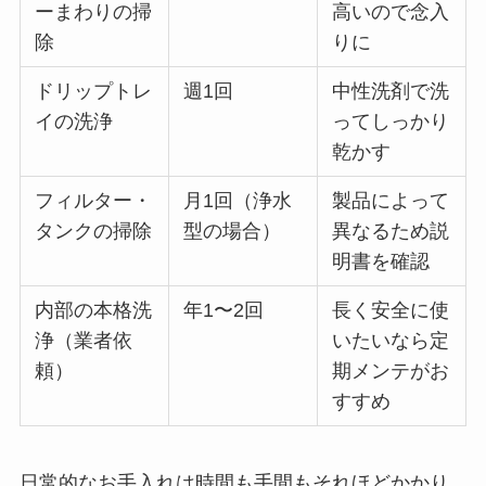
ーまわりの掃
高いので念入
除
りに
ドリップトレ
週1回
中性洗剤で洗
イの洗浄
ってしっかり
乾かす
フィルター・
月1回（浄水
製品によって
タンクの掃除
型の場合）
異なるため説
明書を確認
内部の本格洗
年1〜2回
長く安全に使
浄（業者依
いたいなら定
頼）
期メンテがお
すすめ
日常的なお手入れは時間も手間もそれほどかかり