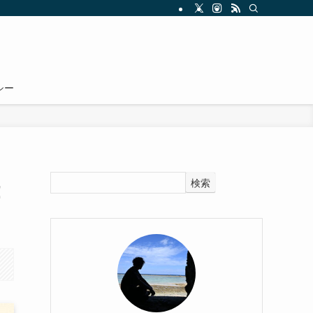
シー
検索
！