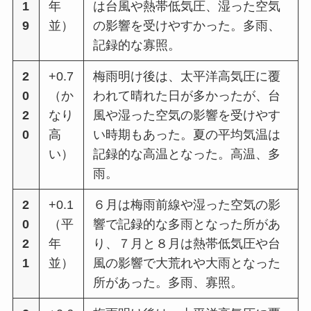
1
年
は台風や熱帯低気圧、湿った空気
9
並）
の影響を受けやすかった。多⾬、
記録的な寡照。
2
+0.7
梅⾬明け後は、太平洋⾼気圧に覆
0
（か
われて晴れた⽇が多かったが、台
2
なり
風や湿った空気の影響を受けやす
0
⾼
い時期もあった。夏の平均気温は
い）
記録的な⾼温となった。⾼温、多
⾬。
2
+0.1
６⽉は梅⾬前線や湿った空気の影
0
（平
響で記録的な多⾬となった所があ
2
年
り、７⽉と８⽉は熱帯低気圧や台
1
並）
風の影響で⼤荒れや⼤⾬となった
所があった。多⾬、寡照。