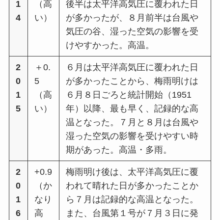
1
（⾼
後半は太平洋⾼気圧に覆われた⽇
4
い）
が多かったが、８⽉前半は台風や
気圧の⾕、湿った空気の影響を受
けやすかった。⾼温。
2
＋0.
６⽉は太平洋⾼気圧に覆われた⽇
0
5
が多かったことから、梅⾬明けは
1
（⾼
６⽉８⽇ごろと統計開始（1951
5
い）
年）以降、最も早く、記録的な⾼
温となった。７⽉と８⽉は台風や
湿った空気の影響を受けやすい時
期があった。⾼温・多⾬。
2
+0.9
梅⾬明け後は、太平洋⾼気圧に覆
0
（か
われて晴れた⽇が多かったことか
1
なり
ら７⽉は記録的な⾼温となった。
6
⾼
また、台風第１号が７⽉３⽇に発