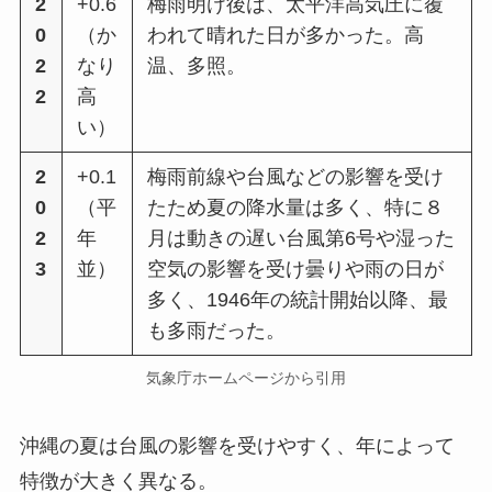
2
+0.6
梅⾬明け後は、太平洋⾼気圧に覆
0
（か
われて晴れた⽇が多かった。⾼
2
なり
温、多照。
2
⾼
い）
2
+0.1
梅雨前線や台風などの影響を受け
0
（平
たため夏の降水量は多く、特に８
2
年
月は動きの遅い台風第6号や湿った
3
並）
空気の影響を受け曇りや雨の日が
多く、1946年の統計開始以降、最
も多雨だった。
気象庁ホームページから引用
沖縄の夏は台風の影響を受けやすく、年によって
特徴が大きく異なる。