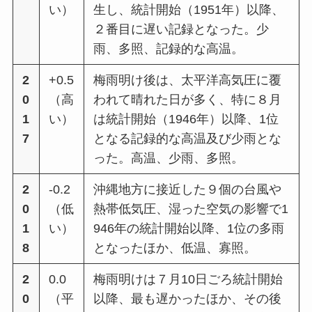
い）
⽣し、統計開始（1951年）以降、
２番目に遅い記録となった。少
⾬、多照、記録的な⾼温。
2
+0.5
梅⾬明け後は、太平洋⾼気圧に覆
0
（⾼
われて晴れた⽇が多く、特に８⽉
1
い）
は統計開始（1946年）以降、1位
7
となる記録的な⾼温及び少⾬とな
った。⾼温、少⾬、多照。
2
-0.2
沖縄地⽅に接近した９個の台風や
0
（低
熱帯低気圧、湿った空気の影響で1
1
い）
946年の統計開始以降、1位の多⾬
8
となったほか、低温、寡照。
2
0.0
梅⾬明けは７⽉10⽇ごろ統計開始
0
（平
以降、最も遅かったほか、その後