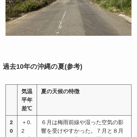
過去10年の沖縄の夏(参考)
気温
夏の天候の特徴
平年
差℃
2
＋0.
６⽉は梅⾬前線や湿った空気の影
0
2
響を受けやすかった。７⽉と８⽉